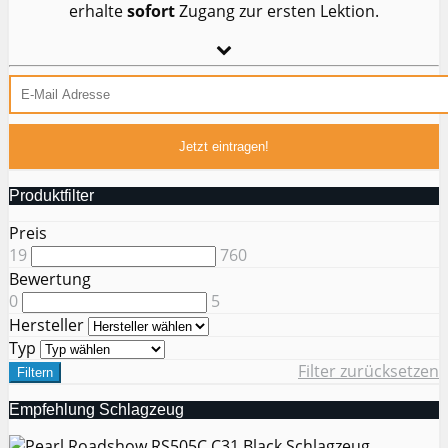
erhalte
sofort
Zugang zur ersten Lektion.
Produktfilter
Preis
19
760
Bewertung
0
5
Hersteller
Typ
Filter zurücksetzen
Filtern
Empfehlung Schlagzeug