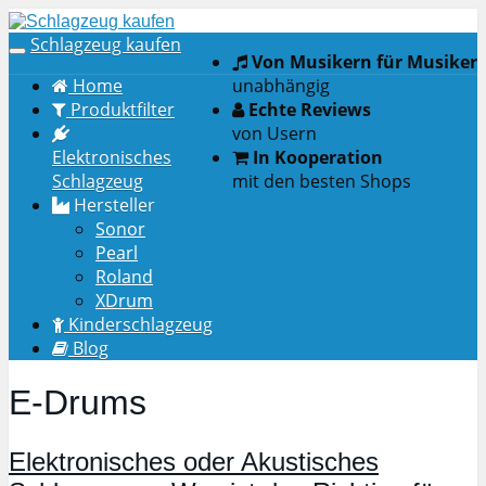
Skip
to
Schlagzeug kaufen
Toggle
Von Musikern für Musiker
main
navigation
Home
unabhängig
content
Produktfilter
Echte Reviews
von Usern
Elektronisches
In Kooperation
Schlagzeug
mit den besten Shops
Hersteller
Sonor
Pearl
Roland
XDrum
Kinderschlagzeug
Blog
E-Drums
Elektronisches oder Akustisches