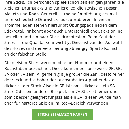
ihre Sticks. Ich persönlich spiele schon seit einigen Jahren die
gleichen Drumsticks und variiere lediglich zwischen
Besen
,
Mallets
und
Rods
. Generell ist meine Empfehlung erstmal
unterschiedliche Drumsticks auszuprobieren. In vielen
Trommelläden stehen hierfür oft Übungspads neben dem
Stickregal. Ihr könnt aber auch unterschiedliche Sticks online
bestellen und ein paar Sticks durchtesten. Beim Kauf der
Sticks ist die Qualität sehr wichtig. Diese ist von der Auswahl
des Holzes und der Verarbeitung abhängig. Spart also nicht
an der falschen Stelle!
Die meisten Sticks werden mit einer Nummer und einem
Buchstaben bezeichnet. Diese können beispielsweise 2B, 5B,
5A oder 7A sein. Allgemein gilt je größer die Zahl, desto feiner
der Stock und je höher der Buchstabe im Alphabet desto
dicker ist der Stock. Also ein 5B ist somit dicker als ein 5A
Stick. Oder ein anderes Beispiel: ein 7A Stick ist feiner und
somit besser geeignet für Jazz als ein 2A (diesen würde man
eher für härteres Spielen im Rock-Bereich verwenden).
STICKS BEI AMAZON KAUFEN